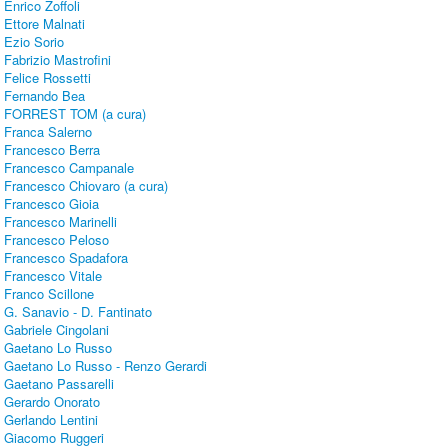
Enrico Zoffoli
Ettore Malnati
Ezio Sorio
Fabrizio Mastrofini
Felice Rossetti
Fernando Bea
FORREST TOM (a cura)
Franca Salerno
Francesco Berra
Francesco Campanale
Francesco Chiovaro (a cura)
Francesco Gioia
Francesco Marinelli
Francesco Peloso
Francesco Spadafora
Francesco Vitale
Franco Scillone
G. Sanavio - D. Fantinato
Gabriele Cingolani
Gaetano Lo Russo
Gaetano Lo Russo - Renzo Gerardi
Gaetano Passarelli
Gerardo Onorato
Gerlando Lentini
Giacomo Ruggeri