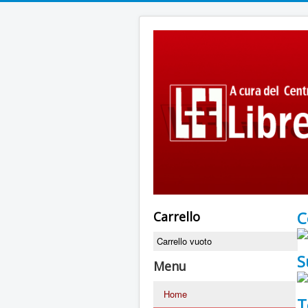
C
Carrello
Carrello vuoto
S
Menu
Home
T