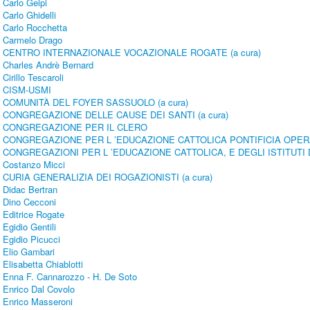
Carlo Gelpi
Carlo Ghidelli
Carlo Rocchetta
Carmelo Drago
CENTRO INTERNAZIONALE VOCAZIONALE ROGATE (a cura)
Charles Andrè Bernard
Cirillo Tescaroli
CISM-USMI
COMUNITÀ DEL FOYER SASSUOLO (a cura)
CONGREGAZIONE DELLE CAUSE DEI SANTI (a cura)
CONGREGAZIONE PER IL CLERO
CONGREGAZIONE PER L ’EDUCAZIONE CATTOLICA PONTIFICIA OPE
CONGREGAZIONI PER L ’EDUCAZIONE CATTOLICA, E DEGLI ISTITUTI 
Costanzo Micci
CURIA GENERALIZIA DEI ROGAZIONISTI (a cura)
Didac Bertran
Dino Cecconi
Editrice Rogate
Egidio Gentili
Egidio Picucci
Elio Gambari
Elisabetta Chiablotti
Enna F. Cannarozzo - H. De Soto
Enrico Dal Covolo
Enrico Masseroni