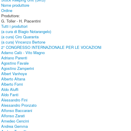
Nome produttore
Ordine
Produttore:
G. Toller - H. Piacentini
Tutti i produttori
(a cura di Biagio Notarangelo)
(a cura) Ciro Quaranta
(a cura) Vincenzo Bertone
2° CONGRESSO INTERNAZIONALE PER LE VOCAZIONI
Adamo Calò - Vito Magno
Adriano Parenti
Agostino Favale
Agostino Zamperini
Albert Vanhoye
Alberto Altana
Alberto Forni
Aldo Aluffi
Aldo Fanti
Alessandro Fini
Alessandro Pronzato
Alfonso Baccarani
Alfonso Zarati
Amedeo Cencini
Andrea Gemma