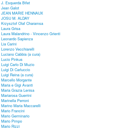
J. Esquerda Bifet
Jean Galot
JEAN MARIE HENNAUX
JOSU M. ALDAY
Krzysztof Olaf Charamsa
Laura Grisa
Laura Malandrino - Vincenzo Grienti
Leonardo Sapienza
Lia Carini
Lorenzo Vecchiarelli
Luciano Cabbia (a cura)
Lucio Pinkus
Luigi Carlo Di Muzio
Luigi Di Carluccio
Luigi Reina (a cura)
Marcello Morgante
Maria e Gigi Avanti
Maria Grazia Lenisa
Mariarosa Guerrini
Marinella Perroni
Marino Maria Maccarelli
Mario Francini
Mario Germinario
Mario Pimpo
Mario Rizzi