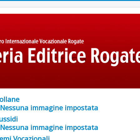
ollane
ussidi
emi Vocazionali