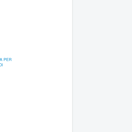
RA PER
DI