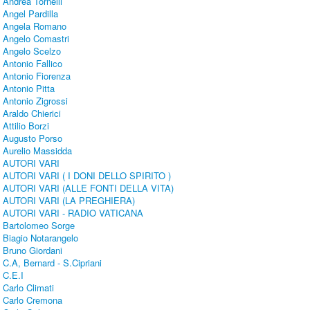
Andrea Tornelli
Angel Pardilla
Angela Romano
Angelo Comastri
Angelo Scelzo
Antonio Fallico
Antonio Fiorenza
Antonio Pitta
Antonio Zigrossi
Araldo Chierici
Attilio Borzi
Augusto Porso
Aurelio Massidda
AUTORI VARI
AUTORI VARI ( I DONI DELLO SPIRITO )
AUTORI VARI (ALLE FONTI DELLA VITA)
AUTORI VARI (LA PREGHIERA)
AUTORI VARI - RADIO VATICANA
Bartolomeo Sorge
Biagio Notarangelo
Bruno Giordani
C.A, Bernard - S.Cipriani
C.E.I
Carlo Climati
Carlo Cremona