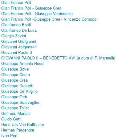
Gian Franco Poli
Gian Franco Poli - Giuseppe Crea
Gian Franco Poli - Giuseppe Verdecchia
Gian Franco Poli -Giuseppe Crea - Vincenzo Comodo
Gianfranco Basti
Gianfranco De Luca
Giorgio Zevini
Giovanni Giorgianni
Giovanni Jorgensen
Giovanni Paolo II
GIOVANNI PAOLO II – BENEDETTO XVI (a cura di F. Marinelli)
Giuseppe Antonio Rossi
Giuseppe Bove
Giuseppe Costa
Giuseppe Crea
Giuseppe Crocetti
Giuseppe De Virgilio
Giuseppe Orrù
Giuseppe Scarvaglieri
Giuseppe Toller
Goffredo Mariani
Guido Gatti
Hans Urs Von Balthasar
Hermes Piacentini
Ivan Peri