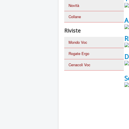
Novità
Collane
A
Riviste
R
Mondo Voc
Rogate Ergo
D
Cenacoli Voc
S