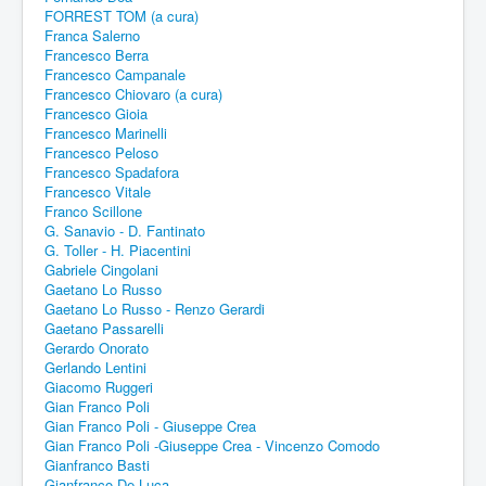
FORREST TOM (a cura)
Franca Salerno
Francesco Berra
Francesco Campanale
Francesco Chiovaro (a cura)
Francesco Gioia
Francesco Marinelli
Francesco Peloso
Francesco Spadafora
Francesco Vitale
Franco Scillone
G. Sanavio - D. Fantinato
G. Toller - H. Piacentini
Gabriele Cingolani
Gaetano Lo Russo
Gaetano Lo Russo - Renzo Gerardi
Gaetano Passarelli
Gerardo Onorato
Gerlando Lentini
Giacomo Ruggeri
Gian Franco Poli
Gian Franco Poli - Giuseppe Crea
Gian Franco Poli -Giuseppe Crea - Vincenzo Comodo
Gianfranco Basti
Gianfranco De Luca