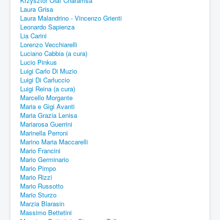
Krzysztof Olaf Charamsa
Laura Grisa
Laura Malandrino - Vincenzo Grienti
Leonardo Sapienza
Lia Carini
Lorenzo Vecchiarelli
Luciano Cabbia (a cura)
Lucio Pinkus
Luigi Carlo Di Muzio
Luigi Di Carluccio
Luigi Reina (a cura)
Marcello Morgante
Maria e Gigi Avanti
Maria Grazia Lenisa
Mariarosa Guerrini
Marinella Perroni
Marino Maria Maccarelli
Mario Francini
Mario Germinario
Mario Pimpo
Mario Rizzi
Mario Russotto
Mario Sturzo
Marzia Blarasin
Massimo Bettetini