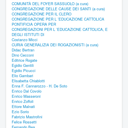
COMUNITÀ DEL FOYER SASSUOLO (a cura)
CONGREGAZIONE DELLE CAUSE DEI SANTI (a cura)
CONGREGAZIONE PER IL CLERO
CONGREGAZIONE PER L ’EDUCAZIONE CATTOLICA
PONTIFICIA OPERA PER
CONGREGAZIONI PER L ’EDUCAZIONE CATTOLICA, E
DEGLI ISTITUTI DI
Costanzo Micci
CURIA GENERALIZIA DEI ROGAZIONISTI (a cura)
Didac Bertran
Dino Cecconi
Editrice Rogate
Egidio Gentili
Egidio Picucci
Elio Gambari
Elisabetta Chiablotti
Enna F. Cannarozzo - H. De Soto
Enrico Dal Covolo
Enrico Masseroni
Enrico Zoffoli
Ettore Malnati
Ezio Sorio
Fabrizio Mastrofini
Felice Rossetti
Fernando Bea