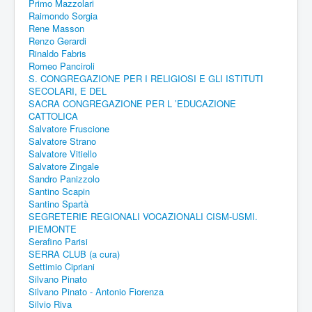
Primo Mazzolari
Raimondo Sorgia
Rene Masson
Renzo Gerardi
Rinaldo Fabris
Romeo Panciroli
S. CONGREGAZIONE PER I RELIGIOSI E GLI ISTITUTI
SECOLARI, E DEL
SACRA CONGREGAZIONE PER L ’EDUCAZIONE
CATTOLICA
Salvatore Fruscione
Salvatore Strano
Salvatore Vitiello
Salvatore Zingale
Sandro Panizzolo
Santino Scapin
Santino Spartà
SEGRETERIE REGIONALI VOCAZIONALI CISM-USMI.
PIEMONTE
Serafino Parisi
SERRA CLUB (a cura)
Settimio Cipriani
Silvano Pinato
Silvano Pinato - Antonio Fiorenza
Silvio Riva