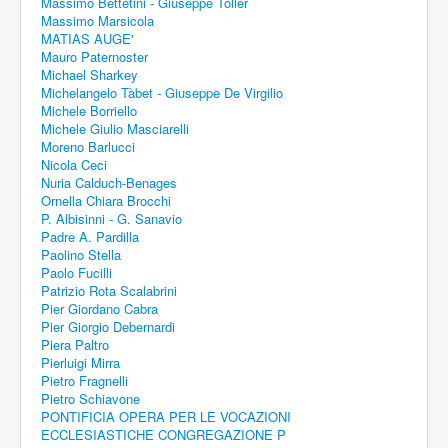
Massimo Bettetini - Giuseppe Toller
Massimo Marsicola
MATIAS AUGE'
Mauro Paternoster
Michael Sharkey
Michelangelo Tàbet - Giuseppe De Virgilio
Michele Borriello
Michele Giulio Masciarelli
Moreno Barlucci
Nicola Ceci
Nuria Calduch-Benages
Ornella Chiara Brocchi
P. Albisinni - G. Sanavio
Padre A. Pardilla
Paolino Stella
Paolo Fucilli
Patrizio Rota Scalabrini
Pier Giordano Cabra
Pier Giorgio Debernardi
Piera Paltro
Pierluigi Mirra
Pietro Fragnelli
Pietro Schiavone
PONTIFICIA OPERA PER LE VOCAZIONI
ECCLESIASTICHE CONGREGAZIONE P