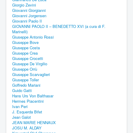
Giorgio Zevini
Giovanni Giorgianni
Giovanni Jorgensen
Giovanni Paolo II
GIOVANNI PAOLO II – BENEDETTO XVI (a cura di F.
Marinelli)
Giuseppe Antonio Rossi
Giuseppe Bove
Giuseppe Costa
Giuseppe Crea
Giuseppe Crocetti
Giuseppe De Virgilio
Giuseppe Orrù
Giuseppe Scarvaglieri
Giuseppe Toller
Goffredo Mariani
Guido Gatti
Hans Urs Von Balthasar
Hermes Piacentini
Ivan Peri
J. Esquerda Bifet
Jean Galot
JEAN MARIE HENNAUX
JOSU M. ALDAY