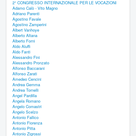
2° CONGRESSO INTERNAZIONALE PER LE VOCAZIONI
Adamo Calò - Vito Magno
Adriano Parenti
Agostino Favale
Agostino Zamperini
Albert Vanhoye
Alberto Altana
Alberto Forni
Aldo Aluffi
Aldo Fanti
Alessandro Fini
Alessandro Pronzato
Alfonso Baccarani
Alfonso Zarati
Amedeo Cencini
Andrea Gemma
Andrea Tornelli
Angel Pardilla
Angela Romano
Angelo Comastri
Angelo Scelzo
Antonio Fallico
Antonio Fiorenza
Antonio Pitta
Antonio Zigrossi