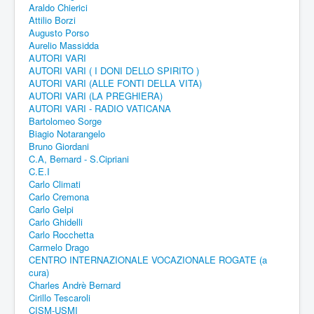
Araldo Chierici
Attilio Borzi
Augusto Porso
Aurelio Massidda
AUTORI VARI
AUTORI VARI ( I DONI DELLO SPIRITO )
AUTORI VARI (ALLE FONTI DELLA VITA)
AUTORI VARI (LA PREGHIERA)
AUTORI VARI - RADIO VATICANA
Bartolomeo Sorge
Biagio Notarangelo
Bruno Giordani
C.A, Bernard - S.Cipriani
C.E.I
Carlo Climati
Carlo Cremona
Carlo Gelpi
Carlo Ghidelli
Carlo Rocchetta
Carmelo Drago
CENTRO INTERNAZIONALE VOCAZIONALE ROGATE (a
cura)
Charles Andrè Bernard
Cirillo Tescaroli
CISM-USMI