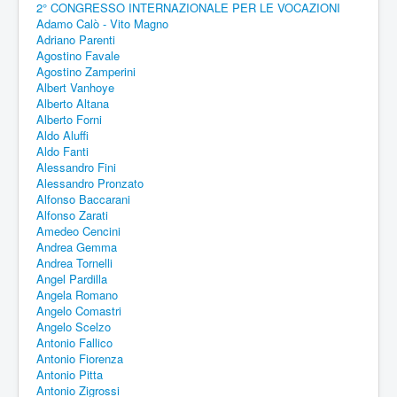
2° CONGRESSO INTERNAZIONALE PER LE VOCAZIONI
Adamo Calò - Vito Magno
Adriano Parenti
Agostino Favale
Agostino Zamperini
Albert Vanhoye
Alberto Altana
Alberto Forni
Aldo Aluffi
Aldo Fanti
Alessandro Fini
Alessandro Pronzato
Alfonso Baccarani
Alfonso Zarati
Amedeo Cencini
Andrea Gemma
Andrea Tornelli
Angel Pardilla
Angela Romano
Angelo Comastri
Angelo Scelzo
Antonio Fallico
Antonio Fiorenza
Antonio Pitta
Antonio Zigrossi