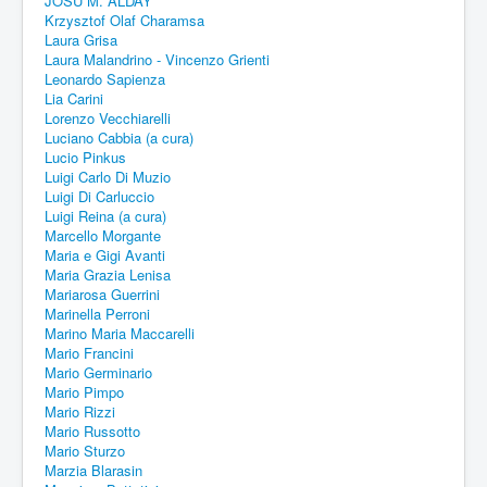
JOSU M. ALDAY
Krzysztof Olaf Charamsa
Laura Grisa
Laura Malandrino - Vincenzo Grienti
Leonardo Sapienza
Lia Carini
Lorenzo Vecchiarelli
Luciano Cabbia (a cura)
Lucio Pinkus
Luigi Carlo Di Muzio
Luigi Di Carluccio
Luigi Reina (a cura)
Marcello Morgante
Maria e Gigi Avanti
Maria Grazia Lenisa
Mariarosa Guerrini
Marinella Perroni
Marino Maria Maccarelli
Mario Francini
Mario Germinario
Mario Pimpo
Mario Rizzi
Mario Russotto
Mario Sturzo
Marzia Blarasin