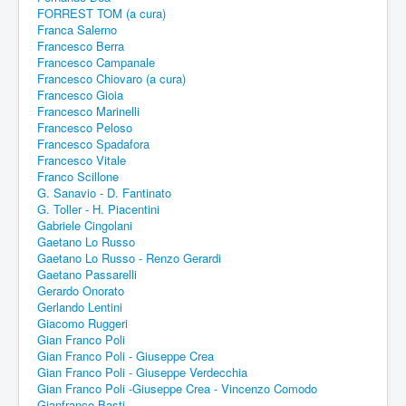
FORREST TOM (a cura)
Franca Salerno
Francesco Berra
Francesco Campanale
Francesco Chiovaro (a cura)
Francesco Gioia
Francesco Marinelli
Francesco Peloso
Francesco Spadafora
Francesco Vitale
Franco Scillone
G. Sanavio - D. Fantinato
G. Toller - H. Piacentini
Gabriele Cingolani
Gaetano Lo Russo
Gaetano Lo Russo - Renzo Gerardi
Gaetano Passarelli
Gerardo Onorato
Gerlando Lentini
Giacomo Ruggeri
Gian Franco Poli
Gian Franco Poli - Giuseppe Crea
Gian Franco Poli - Giuseppe Verdecchia
Gian Franco Poli -Giuseppe Crea - Vincenzo Comodo
Gianfranco Basti