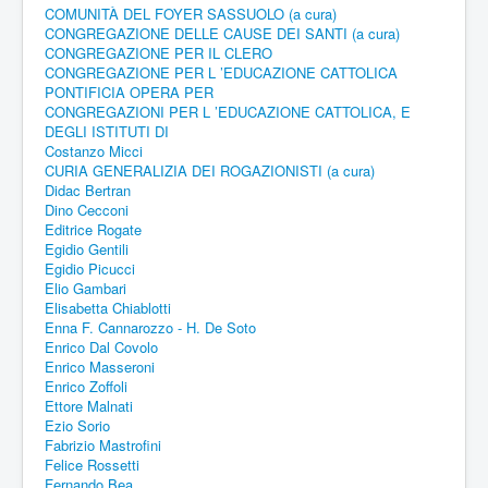
COMUNITÀ DEL FOYER SASSUOLO (a cura)
CONGREGAZIONE DELLE CAUSE DEI SANTI (a cura)
CONGREGAZIONE PER IL CLERO
CONGREGAZIONE PER L ’EDUCAZIONE CATTOLICA
PONTIFICIA OPERA PER
CONGREGAZIONI PER L ’EDUCAZIONE CATTOLICA, E
DEGLI ISTITUTI DI
Costanzo Micci
CURIA GENERALIZIA DEI ROGAZIONISTI (a cura)
Didac Bertran
Dino Cecconi
Editrice Rogate
Egidio Gentili
Egidio Picucci
Elio Gambari
Elisabetta Chiablotti
Enna F. Cannarozzo - H. De Soto
Enrico Dal Covolo
Enrico Masseroni
Enrico Zoffoli
Ettore Malnati
Ezio Sorio
Fabrizio Mastrofini
Felice Rossetti
Fernando Bea