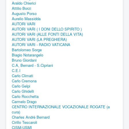
Araldo Chierici
Attilio Borzi
Augusto Porso
Aurelio Massidda
AUTORI VARI
AUTORI VARI ( I DONI DELLO SPIRITO )
AUTORI VARI (ALLE FONTI DELLA VITA)
AUTORI VARI (LA PREGHIERA)
AUTORI VARI - RADIO VATICANA
Bartolomeo Sorge
Biagio Notarangelo
Bruno Giordani
C.A, Bernard - S.Cipriani
C.E.I
Carlo Climati
Carlo Cremona
Carlo Gelpi
Carlo Ghidelli
Carlo Rocchetta
Carmelo Drago
CENTRO INTERNAZIONALE VOCAZIONALE ROGATE (a
cura)
Charles Andrè Bernard
Cirillo Tescaroli
CISM-USMI