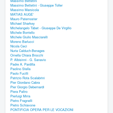
Massimo Bettetini
Massimo Bettetini - Giuseppe Toller
Massimo Marsicola
MATIAS AUGE'
Mauro Paternoster
Michael Sharkey
Michelangelo Tàbet - Giuseppe De Virgilio
Michele Borriello
Michele Giulio Masciarelli
Moreno Barlucci
Nicola Ceci
Nuria Calduch-Benages
Ornella Chiara Brocchi
P. Albisinni - G. Sanavio
Padre A. Pardilla
Paolino Stella
Paolo Fucilli
Patrizio Rota Scalabrini
Pier Giordano Cabra
Pier Giorgio Debernardi
Piera Paltro
Pierluigi Mirra
Pietro Fragnelli
Pietro Schiavone
PONTIFICIA OPERA PER LE VOCAZIONI