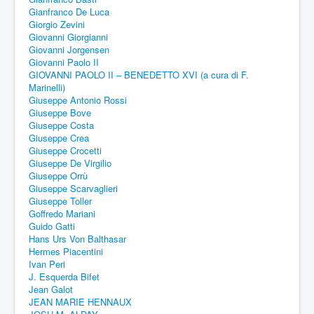
Gianfranco De Luca
Giorgio Zevini
Giovanni Giorgianni
Giovanni Jorgensen
Giovanni Paolo II
GIOVANNI PAOLO II – BENEDETTO XVI (a cura di F.
Marinelli)
Giuseppe Antonio Rossi
Giuseppe Bove
Giuseppe Costa
Giuseppe Crea
Giuseppe Crocetti
Giuseppe De Virgilio
Giuseppe Orrù
Giuseppe Scarvaglieri
Giuseppe Toller
Goffredo Mariani
Guido Gatti
Hans Urs Von Balthasar
Hermes Piacentini
Ivan Peri
J. Esquerda Bifet
Jean Galot
JEAN MARIE HENNAUX