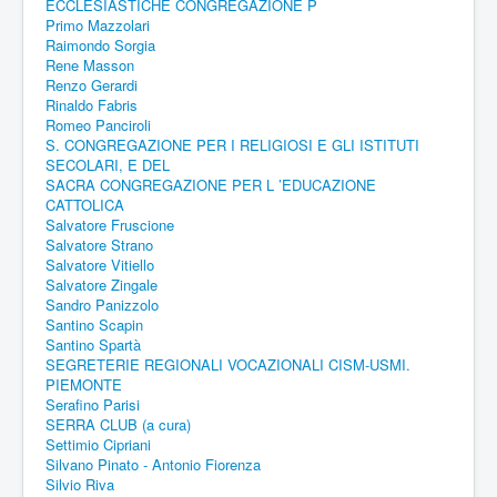
ECCLESIASTICHE CONGREGAZIONE P
Primo Mazzolari
Raimondo Sorgia
Rene Masson
Renzo Gerardi
Rinaldo Fabris
Romeo Panciroli
S. CONGREGAZIONE PER I RELIGIOSI E GLI ISTITUTI
SECOLARI, E DEL
SACRA CONGREGAZIONE PER L ’EDUCAZIONE
CATTOLICA
Salvatore Fruscione
Salvatore Strano
Salvatore Vitiello
Salvatore Zingale
Sandro Panizzolo
Santino Scapin
Santino Spartà
SEGRETERIE REGIONALI VOCAZIONALI CISM-USMI.
PIEMONTE
Serafino Parisi
SERRA CLUB (a cura)
Settimio Cipriani
Silvano Pinato - Antonio Fiorenza
Silvio Riva